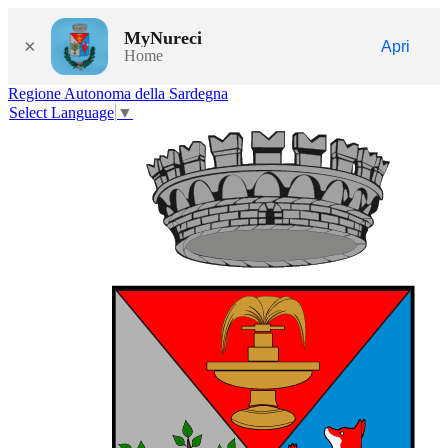
MyNureci
×
Apri
Home
Regione Autonoma della Sardegna
Select Language
▼