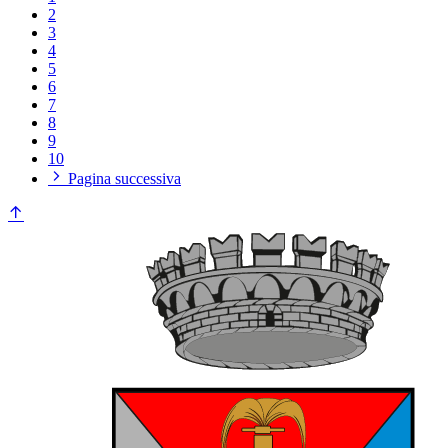
2
3
4
5
6
7
8
9
10
Pagina successiva